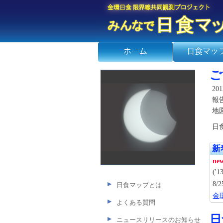
ご
2
報
地
日
新
ne
('1
8
日食マップとは
金
よくある質問
日
ニュースリリースのお知らせ