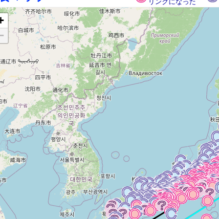
リングになった
+
−