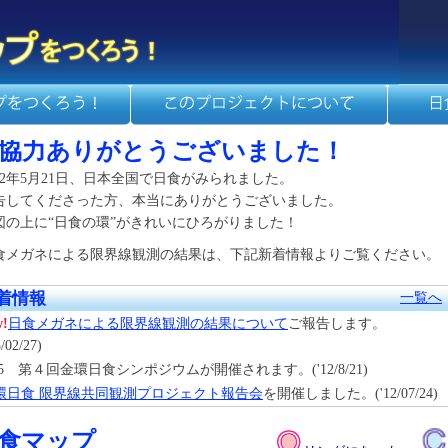
協力ありがとうございました！
012年5月21日、日本全国で日食がみられました。
告してくださった方、本当にありがとうございました。
図の上に“日食の環”がきれいにひろがりました！
食メガネによる限界線観測の結果は、下記新着情報よりご覧ください。
着情報
一覧へ
w!
日食メガネによる限界線観測の結果について
ご報告します。
3/02/27)
/25 第４回金環日食シンポジウムが開催されます。('12/8/21)
環日食 限界線共同観測プロジェクト報告会
を開催しました。('12/07/24)
食マップ